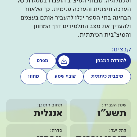
וטכנולוגיה. מבחני המיצ"ב הועברו במסגרת של
הערכה חיצונית והערכה פנימית, כך שלאחר
הבחינה בתי הספר יכלו להעביר אותם בעצמם
ולהעריך את מצב התלמידים דרך המחוון
והמיצ"בית הכיתתית.
קבצים:
להורדת המבחן
מפרט
מיצבית כיתתית
קובץ שמע
מחוון
שנת העברה:
תחום התוכן:
תשע"ו
אנגלית
קהל יעד:
סדרה: