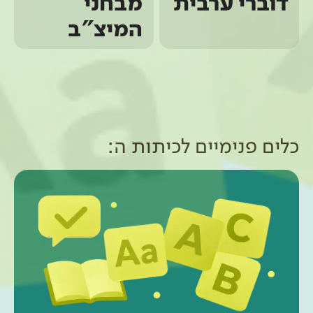
דוברי ערבית
מבחני
המיצ"ב
כלים פנימיים ל
כיתות ה
: