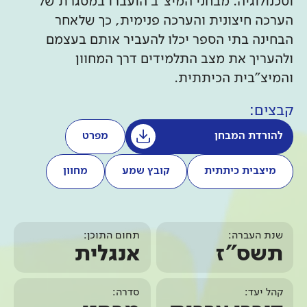
וטכנולוגיה. מבחני המיצ"ב הועברו במסגרת של
הערכה חיצונית והערכה פנימית, כך שלאחר
הבחינה בתי הספר יכלו להעביר אותם בעצמם
ולהעריך את מצב התלמידים דרך המחוון
והמיצ"בית הכיתתית.
קבצים:
להורדת המבחן
מפרט
מיצבית כיתתית
קובץ שמע
מחוון
שנת העברה:
תחום התוכן:
תשס"ז
אנגלית
קהל יעד:
סדרה: