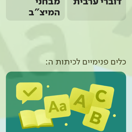
דוברי ערבית
מבחני
המיצ"ב
כלים פנימיים ל
כיתות ה
: