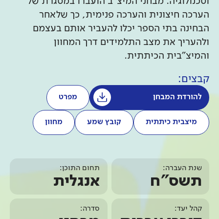
וטכנולוגיה. מבחני המיצ"ב הועברו במסגרת של
הערכה חיצונית והערכה פנימית, כך שלאחר
הבחינה בתי הספר יכלו להעביר אותם בעצמם
ולהעריך את מצב התלמידים דרך המחוון
והמיצ"בית הכיתתית.
קבצים:
להורדת המבחן
מפרט
מיצבית כיתתית
קובץ שמע
מחוון
שנת העברה:
תחום התוכן:
תשס"ח
אנגלית
קהל יעד:
סדרה: