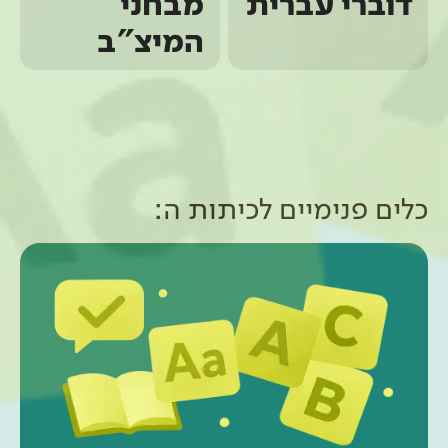
דוברי עברית
מבחני
המיצ"ב
כלים פנימיים ל
כיתות ה
: