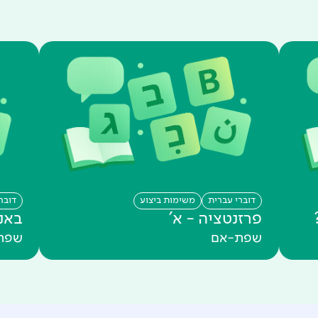
דוברי עברית
משימות ביצוע
דובר
פרזנטציה - א'
באנ
שפת-אם
שפת