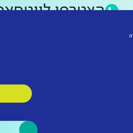
הצטרפו לווטס
ה