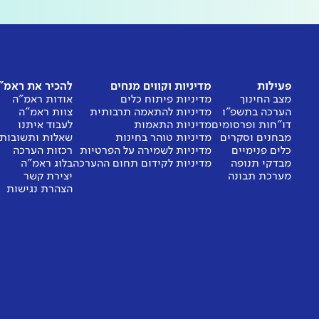
פעילות
מדיניות וקווים מנחים
להכיר את ראמ"
מצב החינוך
מדיניות פיתוח כלים
אודות ראמ"ה
הערכה בתשפ"ו
מדיניות להתאמה תרבותית
צוות ראמ"ה
דו"חות ופרסומים
מדיניות התאמות
לעבוד איתנו
מבחנים וסקרים
מדיניות טוהר בחינות
שאלות ותשובות
כלים פנימיים
מדיניות לשמירה על הפרטיות
רכזות הערכה
מבדקי תנופה
מדיניות לקידום תחום ההערכה
בלוג ראמ"ה
מערכת תבונה
יצירת קשר
הצהרת נגישות