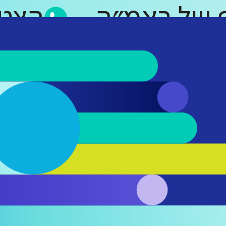
אפ של ראמ״ה
הצ