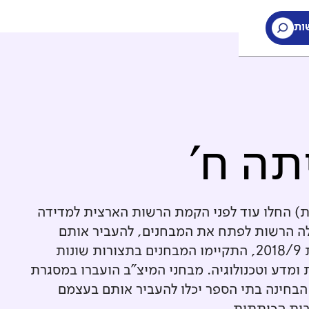
ות
תה ח'
ת) החלו עוד לפני הקמת הרשות הארצית למדידה
חינוך. עם הקמת ראמ"ה ב-2005, החלה הרשות לפתח את המבחנים, להעביר אותם
בהיקף רחב, לבדוק אותם ולנתח אותם. עד לשנת 2018/9, התקיימו המבחנים בתצורות שונות
ומדע וטכנולוגיה. מבחני המיצ"ב הועברו במסגרת
הבחינה בתי הספר יכלו להעביר אותם בעצמם