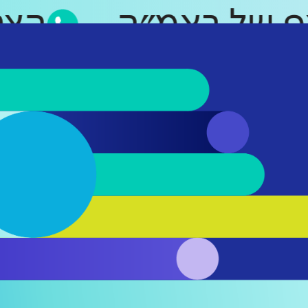
סאפ של ראמ״ה
ה