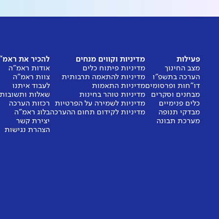
פעילות
מדיניות וקווים מנחים
להכיר את ראמ"
מצב החינוך
מדיניות פיתוח כלים
אודות ראמ"ה
הערכה בתשפ"ו
מדיניות להתאמה תרבותית
צוות ראמ"ה
דו"חות ופרסומים
מדיניות התאמות
לעבוד איתנו
מבחנים וסקרים
מדיניות טוהר בחינות
שאלות ותשובות
כלים פנימיים
מדיניות לשמירה על הפרטיות
רכזות הערכה
מבדקי תנופה
מדיניות לקידום תחום ההערכה
בלוג ראמ"ה
מערכת תבונה
יצירת קשר
הצהרת נגישות