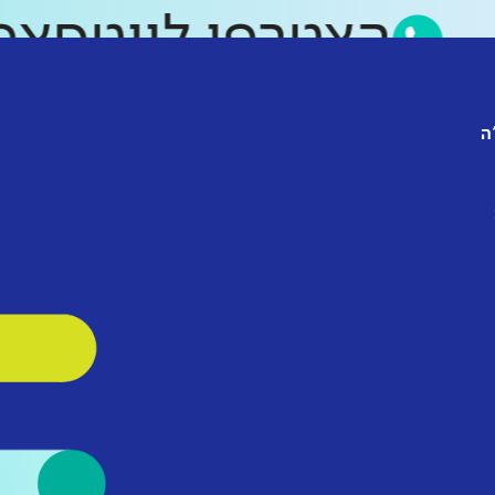
הצטרפו לווטס
ה