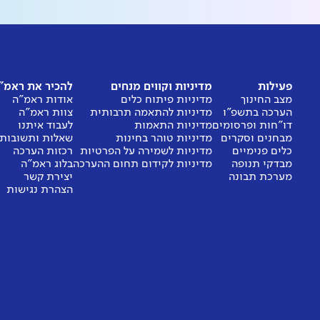
פעילות
מדיניות וקווים מנחים
להכיר את ראמ"
מצב החינוך
מדיניות פיתוח כלים
אודות ראמ"ה
הערכה בתשפ"ו
מדיניות להתאמה תרבותית
צוות ראמ"ה
דו"חות ופרסומים
מדיניות התאמות
לעבוד איתנו
מבחנים וסקרים
מדיניות טוהר בחינות
שאלות ותשובות
כלים פנימיים
מדיניות לשמירה על הפרטיות
רכזות הערכה
מבדקי תנופה
מדיניות לקידום תחום ההערכה
בלוג ראמ"ה
מערכת תבונה
יצירת קשר
הצהרת נגישות