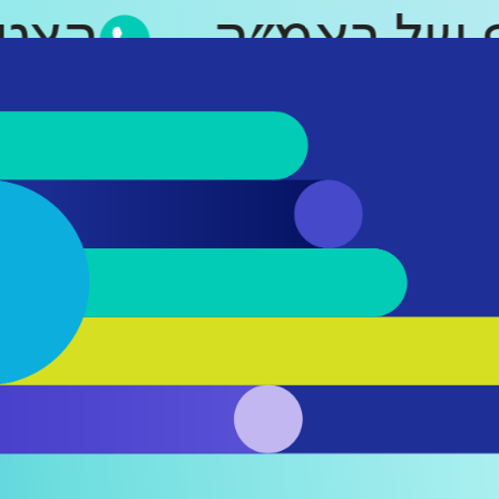
אפ של ראמ״ה
הצ