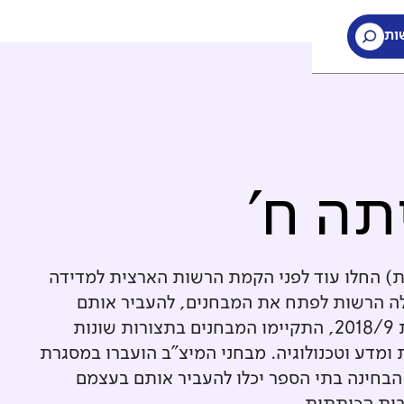
ות
תה ח'
ת) החלו עוד לפני הקמת הרשות הארצית למדידה
חינוך. עם הקמת ראמ"ה ב-2005, החלה הרשות לפתח את המבחנים, להעביר אותם
בהיקף רחב, לבדוק אותם ולנתח אותם. עד לשנת 2018/9, התקיימו המבחנים בתצורות שונות
ומדע וטכנולוגיה. מבחני המיצ"ב הועברו במסגרת
הבחינה בתי הספר יכלו להעביר אותם בעצמם