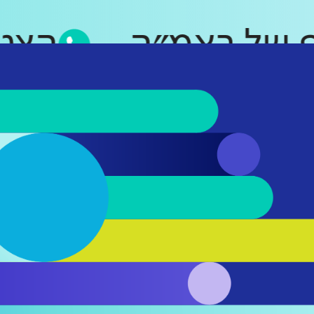
אפ של ראמ״ה
הצ