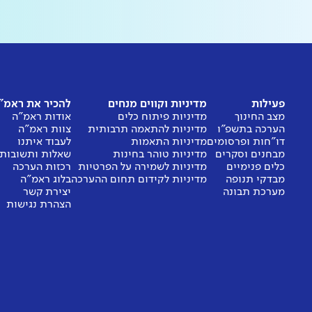
פעילות
מדיניות וקווים מנחים
להכיר את ראמ"
מצב החינוך
מדיניות פיתוח כלים
אודות ראמ"ה
הערכה בתשפ"ו
מדיניות להתאמה תרבותית
צוות ראמ"ה
דו"חות ופרסומים
מדיניות התאמות
לעבוד איתנו
מבחנים וסקרים
מדיניות טוהר בחינות
שאלות ותשובות
כלים פנימיים
מדיניות לשמירה על הפרטיות
רכזות הערכה
מבדקי תנופה
מדיניות לקידום תחום ההערכה
בלוג ראמ"ה
מערכת תבונה
יצירת קשר
הצהרת נגישות