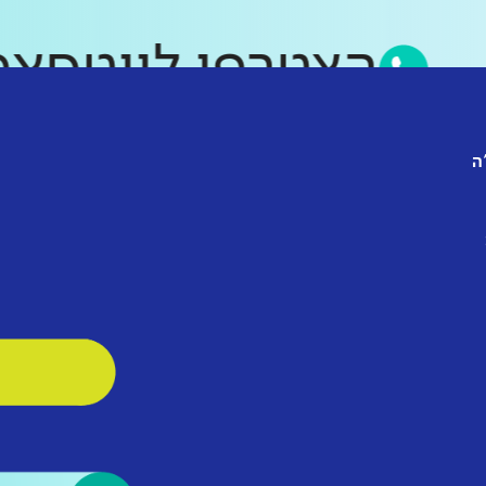
הצטרפו לווטס
ה