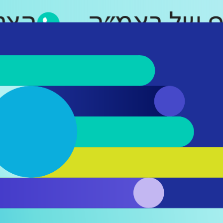
סאפ של ראמ״ה
ה