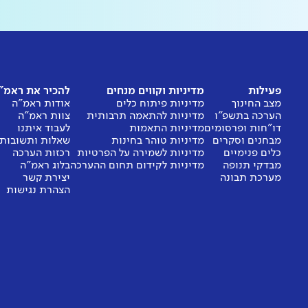
פעילות
מדיניות וקווים מנחים
להכיר את ראמ"
מצב החינוך
מדיניות פיתוח כלים
אודות ראמ"ה
הערכה בתשפ"ו
מדיניות להתאמה תרבותית
צוות ראמ"ה
דו"חות ופרסומים
מדיניות התאמות
לעבוד איתנו
מבחנים וסקרים
מדיניות טוהר בחינות
שאלות ותשובות
כלים פנימיים
מדיניות לשמירה על הפרטיות
רכזות הערכה
מבדקי תנופה
מדיניות לקידום תחום ההערכה
בלוג ראמ"ה
מערכת תבונה
יצירת קשר
הצהרת נגישות