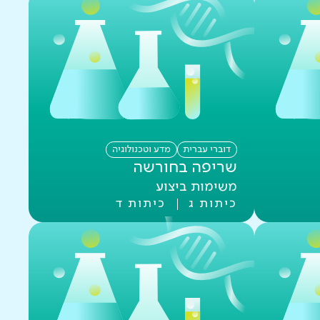
דוברי עברית
מדע וטכנולוגיה
שריפה בחורשה
משימות ביצוע
כיתות ג
כיתות ד