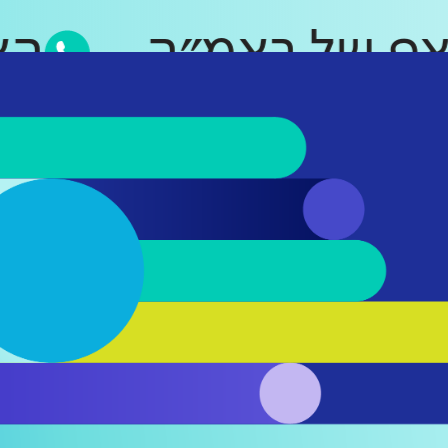
וטסאפ של ראמ״ה