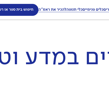
ים
כלים פנימיים
כלי תנופה
להכיר את ראמ"ה
חיפוש בית ספר או רש
ים ב
מדע וטכ