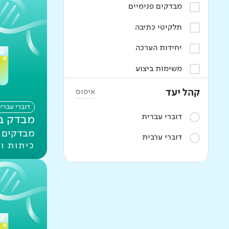
כיתות י
מבדקים פנימיים
כיתות יא
תלקיטי כתיבה
מנהלים
יחידות הערכה
כיתות יב
משימות ביצוע
הורים
איפוס
קהל יעד
מורים
דוברי עברי
דוברי עברית
מבדק במ
בית ספריים
מבדקים פ
דוברי ערבית
כיתות ו