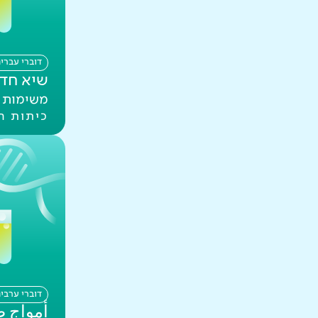
דוברי עברי
שיא חד
משימות ב
כיתות ה
דוברי ערבי
أمواج ص