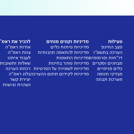
פעילות
מדיניות וקווים מנחים
להכיר את ראמ"
מצב החינוך
מדיניות פיתוח כלים
אודות ראמ"ה
הערכה בתשפ"ו
מדיניות להתאמה תרבותית
צוות ראמ"ה
דו"חות ופרסומים
מדיניות התאמות
לעבוד איתנו
מבחנים וסקרים
מדיניות טוהר בחינות
שאלות ותשובות
כלים פנימיים
מדיניות לשמירה על הפרטיות
רכזות הערכה
מבדקי תנופה
מדיניות לקידום תחום ההערכה
בלוג ראמ"ה
מערכת תבונה
יצירת קשר
הצהרת נגישות