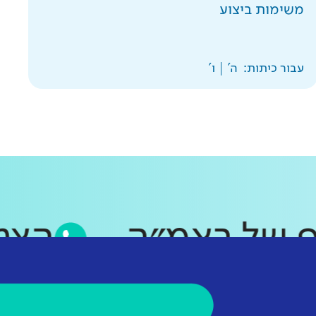
משימות ביצוע
עבור כיתות:
ה'
ו'
סאפ של ראמ״ה
ה