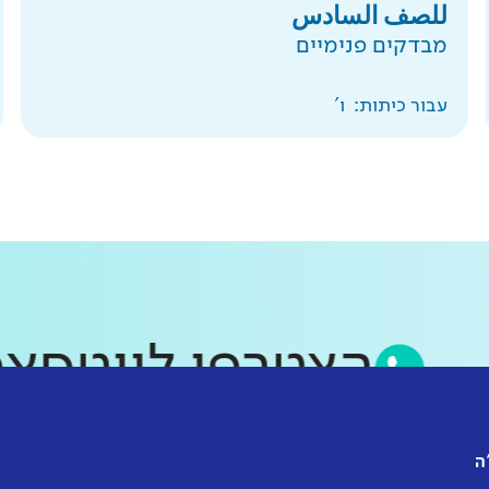
للصف السادس
מבדקים פנימיים
עבור כיתות:
ו'
הצטרפו לווט
ה