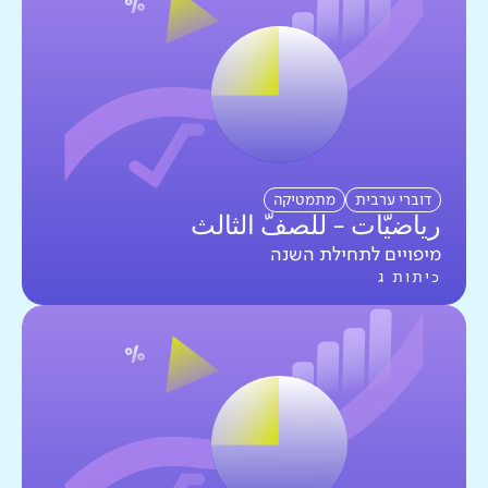
דוברי ערבית
מתמטיקה
رياضيّات - للصفّ الثالث
מיפויים לתחילת השנה
כיתות ג