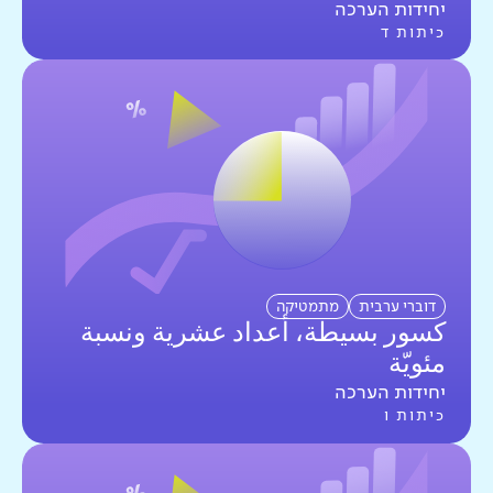
יחידות הערכה
כיתות ד
דוברי ערבית
מתמטיקה
كسور بسيطة، أعداد عشرية ونسبة
مئويّة
יחידות הערכה
כיתות ו