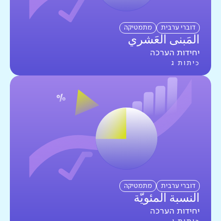
דוברי ערבית
מתמטיקה
المَبنى العَشري
יחידות הערכה
כיתות ג
דוברי ערבית
מתמטיקה
النسبة المئويّة
יחידות הערכה