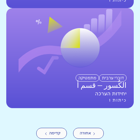
כיתות ו
דוברי ערבית
מתמטיקה
الكُسور – قسم أ
יחידות הערכה
כיתות ו
אחורה
קדימה