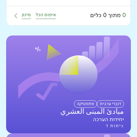
איפוס הכל
סינון
0
מתוך
0
כלים
מומלץ
דיגיטלי
לחרדים
איפוס
כיתות
דוברי ערבית
מתמטיקה
مبادئ المبنى العشري
כיתות א
יחידות הערכה
כיתות ב
כיתות ד