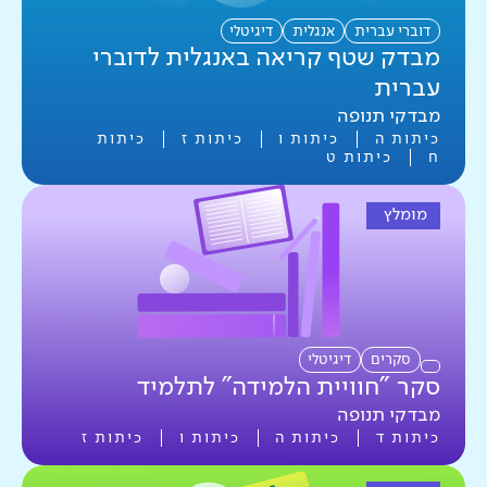
דוברי ערבית
דוברי עברית
אנגלית
דיגיטלי
מבדק שטף קריאה באנגלית לדוברי
דוברי עברית
עברית
מבדקי תנופה
כיתות ה
כיתות ו
כיתות ז
כיתות
איפוס
סגירת חלון
0
מתוך
0
כלים
ח
כיתות ט
מומלץ
סקרים
דיגיטלי
סקר "חוויית הלמידה" לתלמיד
מבדקי תנופה
כיתות ד
כיתות ה
כיתות ו
כיתות ז