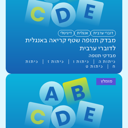
מדע וטכנולוגיה
עברית לדוברי ערבית
סקרים
דוברי ערבית
אנגלית
דיגיטלי
איפוס
סוג כלי
מבדק תנופה שטף קריאה באנגלית
חמ"ד
לדוברי ערבית
מיפויים לתחילת השנה
מבדקי תנופה
תושב"ע
מבדקי תנופה
כיתות ה
כיתות ו
כיתות ז
כיתות
ח
כיתות ט
תרבות יהודית ישראלית
מבדקים פנימיים
מחוננים
מומלץ
תלקיטי כתיבה
תנ"ך
יחידות הערכה
משימות ביצוע
איפוס
קהל יעד