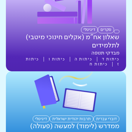
סקרים
דיגיטלי
שאלון אח"מ (אקלים חינוכי מיטבי)
לתלמידים
מבדקי תנופה
כיתות ד
כיתות ה
כיתות ו
כיתות
ז
כיתות ח
דוברי עברית
תרבות יהודית ישראלית
דיגיטלי
ממדרש (לימוד) למעשה (פעולה)