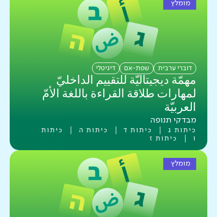
מומלץ
דוברי ערבית
שפת-אם
דיגיטלי
مهمّة ديجيتاليّة للتقييم الداخليّ
لمهارات طلاقة القراءة باللغة الأمّ
العربيّة
מבדקי תנופה
כיתות ג
כיתות ד
כיתות ה
כיתות
ו
כיתות ז
מומלץ