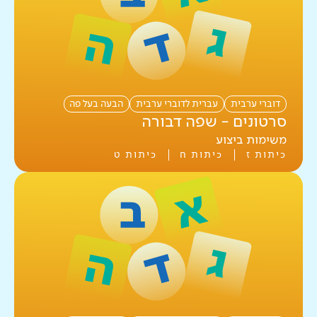
מדע וטכנולוגיה
עברית לדוברי ערבית
סקרים
איפוס
סוג כלי
דוברי ערבית
עברית לדוברי ערבית
הבעה בעל פה
חמ"ד
סרטונים - שפה דבורה
מיפויים לתחילת השנה
תושב"ע
משימות ביצוע
מבדקי תנופה
כיתות ז
כיתות ח
כיתות ט
תרבות יהודית ישראלית
מבדקים פנימיים
מחוננים
תלקיטי כתיבה
תנ"ך
יחידות הערכה
משימות ביצוע
איפוס
קהל יעד