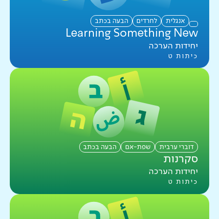
אנגלית
לחרדים
הבעה בכתב
Learning Something New
יחידות הערכה
כיתות ט
דוברי ערבית
שפת-אם
הבעה בכתב
סקרנות
יחידות הערכה
כיתות ט