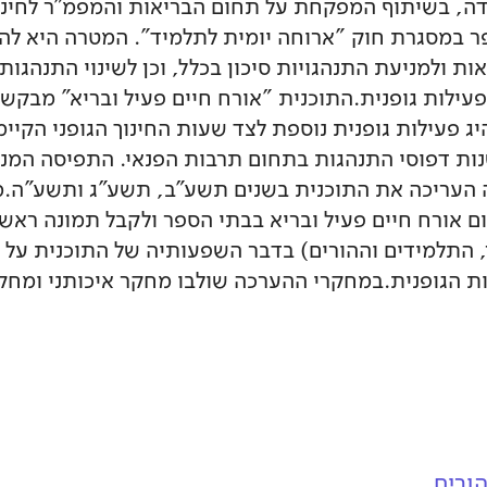
דה, בשיתוף המפקחת על תחום הבריאות והמפמ"ר לחינוך
פר במסגרת חוק "ארוחה יומית לתלמיד". המטרה היא להנח
ת ולמניעת התנהגויות סיכון בכלל, וכן לשינוי התנהגות
פעילות גופנית.התוכנית "אורח חיים פעיל ובריא" מבק
יג פעילות גופנית נוספת לצד שעות החינוך הגופני הקי
ות דפוסי התנהגות בתחום תרבות הפנאי. התפיסה המנח
העריכה את התוכנית בשנים תשע"ב, תשע"ג ותשע"ה.מ
ום אורח חיים פעיל ובריא בבתי הספר ולקבל תמונה ראש
, התלמידים וההורים) בדבר השפעותיה של התוכנית על
ות הגופנית.במחקרי ההערכה שולבו מחקר איכותני ומחקר
ורים