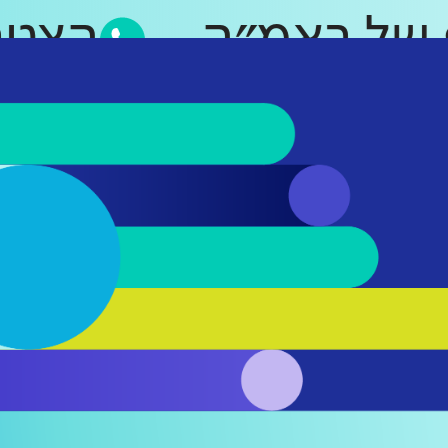
אפ של ראמ״ה
הצ