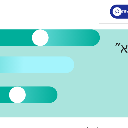
ות
א"