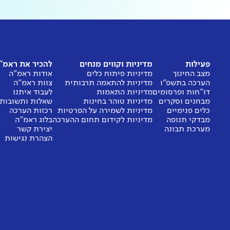
פעילות
מדיניות וקווים מנחים
להכיר את ראמ"
מצב החינוך
מדיניות פיתוח כלים
אודות ראמ"ה
הערכה בתשפ"ו
מדיניות להתאמה תרבותית
צוות ראמ"ה
דו"חות ופרסומים
מדיניות התאמות
לעבוד איתנו
מבחנים וסקרים
מדיניות טוהר בחינות
שאלות ותשובות
כלים פנימיים
מדיניות לשמירה על הפרטיות
רכזות הערכה
מבדקי תנופה
מדיניות לקידום תחום ההערכה
בלוג ראמ"ה
מערכת תבונה
יצירת קשר
הצהרת נגישות