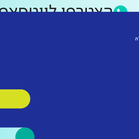
הצטרפו לווטס
ה