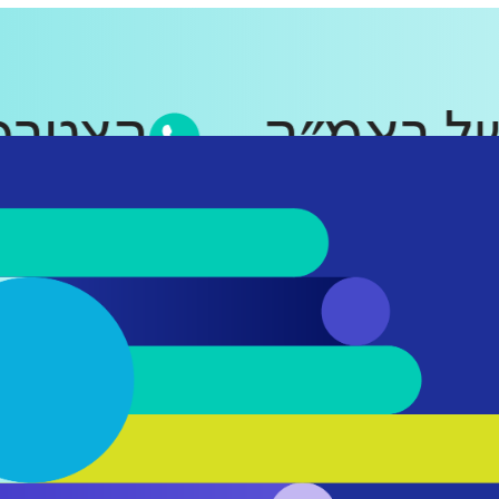
 של ראמ״ה
הצטר