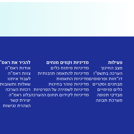
פעילות
מדיניות וקווים מנחים
להכיר את ראמ"
מצב החינוך
מדיניות פיתוח כלים
אודות ראמ"ה
הערכה בתשפ"ו
מדיניות להתאמה תרבותית
צוות ראמ"ה
דו"חות ופרסומים
מדיניות התאמות
לעבוד איתנו
מבחנים וסקרים
מדיניות טוהר בחינות
שאלות ותשובות
כלים פנימיים
מדיניות לשמירה על הפרטיות
רכזות הערכה
מבדקי תנופה
מדיניות לקידום תחום ההערכה
בלוג ראמ"ה
מערכת תבונה
יצירת קשר
הצהרת נגישות