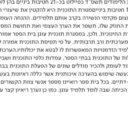
תוכנית עוגן החלה לפעול בשנת הלימודים תשס"ד כפ
תש"ע פועלת התוכנית בכ- 130 חטיבות בינייםמטרת התוכנית היא להקטין את
צום מקדמי הנשירה בקרב אותם תלמידים. ההנחה העומד
ות החוזק שלו, תשפר את הערך העצמי ואת תחושת המסוג
החינוכית. ולכן, במסגרת תוכנית עוגן בית הספר אמור 
ערכתית ורב תרבותית. על פי תפיסת התוכנית אמורה ל
תלמיד הזדמנויות המאפשרות לו לבטא את יכולותיו.הערכ
ות של התוכנית בבתי הספר, עמדות כלפי התוכנית ושב
ד לעומק ולהכיר מודלים שונים של הפעלת התוכנית בבת
 נעשה שימוש בהערכה איכותנית אשר כללה ראיונות בע
יים. בכל בית ספר רואיינו מספר אנשי צוות הקשורים ל
הכיתה שבה לומד תלמיד עוגן. כמו כן נערך ריאיון קצר ע