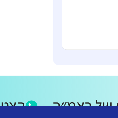
אפ של ראמ״ה
הצ