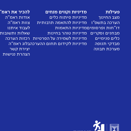
פעילות
מדיניות וקווים מנחים
להכיר את ראמ"
מצב החינוך
מדיניות פיתוח כלים
אודות ראמ"ה
הערכה בתשפ"ו
מדיניות להתאמה תרבותית
צוות ראמ"ה
דו"חות ופרסומים
מדיניות התאמות
לעבוד איתנו
מבחנים וסקרים
מדיניות טוהר בחינות
שאלות ותשובות
כלים פנימיים
מדיניות לשמירה על הפרטיות
רכזות הערכה
מבדקי תנופה
מדיניות לקידום תחום ההערכה
בלוג ראמ"ה
מערכת תבונה
יצירת קשר
הצהרת נגישות