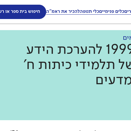
ים
כלים פנימיים
כלי תנופה
להכיר את ראמ"ה
חיפוש בית ספר או רש
ים
מחקר טימס 1999 להערכת הידע
ל תלמידי כיתות ח'
דעים