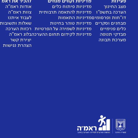
פעילות
מדיניות וקווים מנחים
להכיר את ראמ"
מצב החינוך
מדיניות פיתוח כלים
אודות ראמ"ה
הערכה בתשפ"ו
מדיניות להתאמה תרבותית
צוות ראמ"ה
דו"חות ופרסומים
מדיניות התאמות
לעבוד איתנו
מבחנים וסקרים
מדיניות טוהר בחינות
שאלות ותשובות
כלים פנימיים
מדיניות לשמירה על הפרטיות
רכזות הערכה
מבדקי תנופה
מדיניות לקידום תחום ההערכה
בלוג ראמ"ה
מערכת תבונה
יצירת קשר
הצהרת נגישות