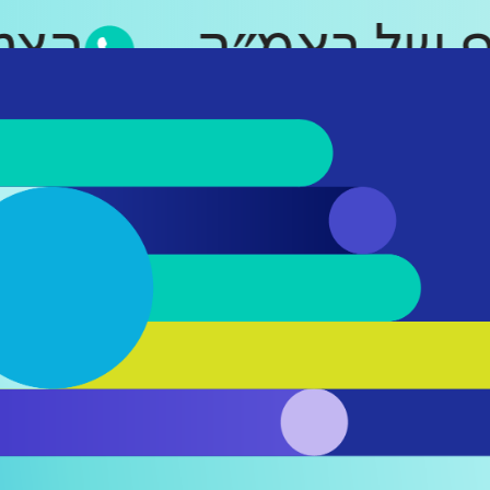
סאפ של ראמ״ה
ה