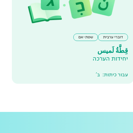
דוברי ערבית
שפת-אם
قِطَّةُ لَميس
יחידות הערכה
עבור כיתות:
ב'