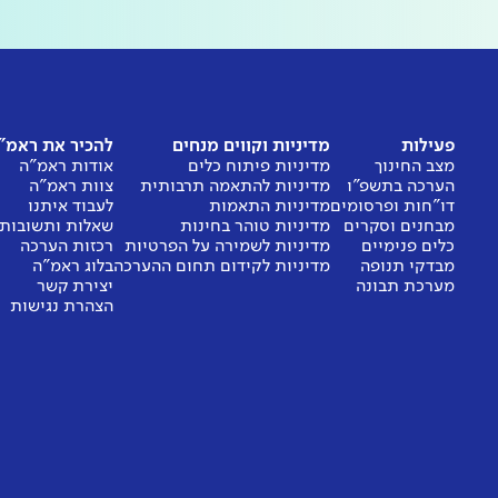
פעילות
מדיניות וקווים מנחים
להכיר את ראמ"
מצב החינוך
מדיניות פיתוח כלים
אודות ראמ"ה
הערכה בתשפ"ו
מדיניות להתאמה תרבותית
צוות ראמ"ה
דו"חות ופרסומים
מדיניות התאמות
לעבוד איתנו
מבחנים וסקרים
מדיניות טוהר בחינות
שאלות ותשובות
כלים פנימיים
מדיניות לשמירה על הפרטיות
רכזות הערכה
מבדקי תנופה
מדיניות לקידום תחום ההערכה
בלוג ראמ"ה
מערכת תבונה
יצירת קשר
הצהרת נגישות