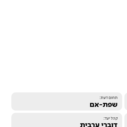
תחום דעת:
שפת-אם
קהל יעד:
דוברי ערבית