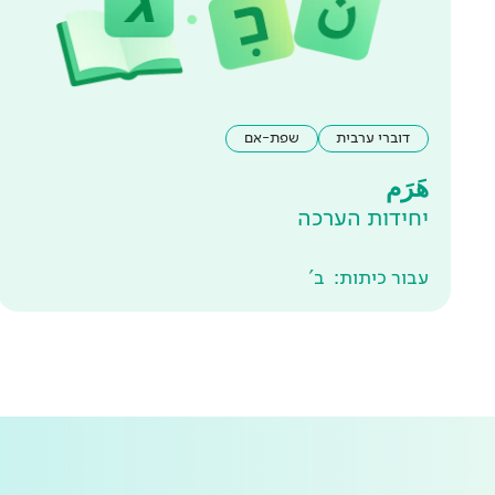
דוברי ערבית
שפת-אם
هَرَم
יחידות הערכה
עבור כיתות:
ב'