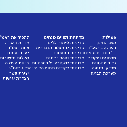
פעילות
מדיניות וקווים מנחים
להכיר את ראמ"
מצב החינוך
מדיניות פיתוח כלים
אודות ראמ"ה
הערכה בתשפ"ו
מדיניות להתאמה תרבותית
צוות ראמ"ה
דו"חות ופרסומים
מדיניות התאמות
לעבוד איתנו
מבחנים וסקרים
מדיניות טוהר בחינות
שאלות ותשובות
כלים פנימיים
מדיניות לשמירה על הפרטיות
רכזות הערכה
מבדקי תנופה
מדיניות לקידום תחום ההערכה
בלוג ראמ"ה
מערכת תבונה
יצירת קשר
הצהרת נגישות