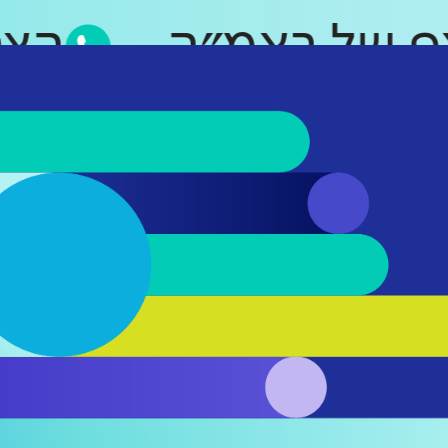
סאפ של ראמ״ה
ה